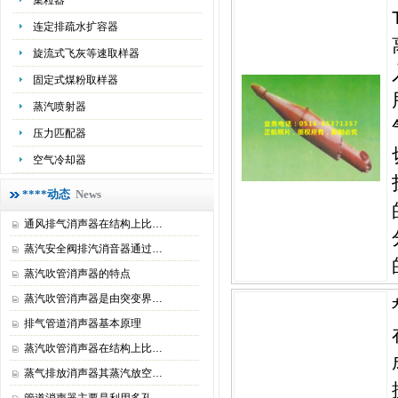
集粒器
连定排疏水扩容器
旋流式飞灰等速取样器
固定式煤粉取样器
蒸汽喷射器
压力匹配器
空气冷却器
****动态
News
通风排气消声器在结构上比…
蒸汽安全阀排汽消音器通过…
蒸汽吹管消声器的特点
蒸汽吹管消声器是由突变界…
排气管道消声器基本原理
蒸汽吹管消声器在结构上比…
蒸气排放消声器其蒸汽放空…